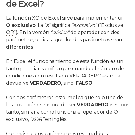
de Excel?
La función XO de Excel sirve para implementar un
O exclusivo
. La
“X”
significa
“exclusivo”
(“
Exclusive
OR
”). En la versión
“clásica”
de operador con dos
parámetros, obliga a que los dos parámetros sean
diferentes
.
En Excel el funcionamiento de esta función es un
tanto peculiar: significa que cuando el número de
condiciones con resultado VERDADERO es impar,
devuelve
VERDADERO
, si no,
FALSO
.
Con dos parámetros, esto implica que solo uno de
los dos parámetros puede ser
VERDADERO
y es, por
tanto, similar a cómo funciona el operador de O
exclusivo,
“XOR”
en inglés.
Con más de dos parámetros ya es una lógica