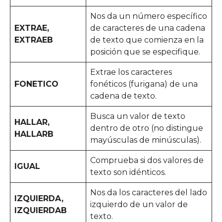
Nos da un número específico
EXTRAE,
de caracteres de una cadena
EXTRAEB
de texto que comienza en la
posición que se especifique.
Extrae los caracteres
FONETICO
fonéticos (furigana) de una
cadena de texto.
Busca un valor de texto
HALLAR,
dentro de otro (no distingue
HALLARB
mayúsculas de minúsculas).
Comprueba si dos valores de
IGUAL
texto son idénticos.
Nos da los caracteres del lado
IZQUIERDA,
izquierdo de un valor de
IZQUIERDAB
texto.