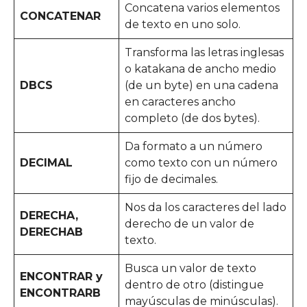
Concatena varios elementos
CONCATENAR
de texto en uno solo.
Transforma las letras inglesas
o katakana de ancho medio
DBCS
(de un byte) en una cadena
en caracteres ancho
completo (de dos bytes).
Da formato a un número
DECIMAL
como texto con un número
fijo de decimales.
Nos da los caracteres del lado
DERECHA,
derecho de un valor de
DERECHAB
texto.
Busca un valor de texto
ENCONTRAR y
dentro de otro (distingue
ENCONTRARB
mayúsculas de minúsculas).