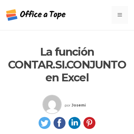
Saltar
al
Men
contenido
La función
CONTAR.SI.CONJUNTO
en Excel
por
Josemi