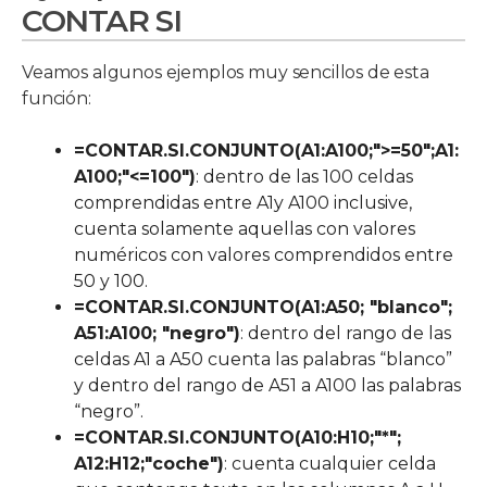
CONTAR SI
Veamos algunos ejemplos muy sencillos de esta
función:
=CONTAR.SI.CONJUNTO(A1:A100;">=50";A1:
A100;"<=100")
: dentro de las 100 celdas
comprendidas entre A1y A100 inclusive,
cuenta solamente aquellas con valores
numéricos con valores comprendidos entre
50 y 100.
=CONTAR.SI.CONJUNTO(A1:A50; "blanco";
A51:A100; "negro")
: dentro del rango de las
celdas A1 a A50 cuenta las palabras “blanco”
y dentro del rango de A51 a A100 las palabras
“negro”.
=CONTAR.SI.CONJUNTO(A10:H10;"*";
A12:H12;"coche")
: cuenta cualquier celda