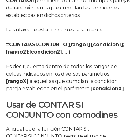
CONTAR.SI
permitiendo el uso de múltiples parejas
de rango/criterios que cumplan las condiciones
establecidas en dichos criterios.
La sintaxis de esta función es la siguiente:
=CONTAR.SI.CONJUNTO([rango1];[condición1];
[rango2];[condición2], …)
Es decir, cuenta dentro de todos los rangos de
celdas indicados en los diversos parámetros
[rangoX]
a aquellas que cumplan la condición
pareja establecida en el parámetro
[condiciónX]
.
Usar de CONTAR SI
CONJUNTO con comodines
Al igual que la función CONTAR.SI,
CONTAR.SI.CONJUNTO permite el uso de